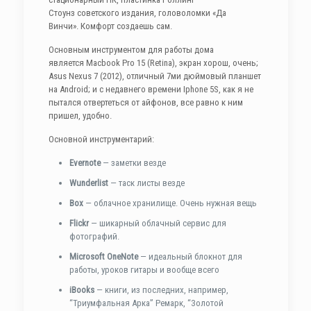
Стоунз советского издания, головоломки «Да
Винчи». Комфорт создаешь сам.
Основным инструментом для работы дома
является Macbook Pro 15 (Retina), экран хорош, очень;
Asus Nexus 7 (2012), отличный 7ми дюймовый планшет
на Android; и с недавнего времени Iphone 5S, как я не
пытался отвертеться от айфонов, все равно к ним
пришел, удобно.
Основной инструментарий:
Evernote
— заметки везде
Wunderlist
— таск листы везде
Box
— облачное хранилище. Очень нужная вещь
Flickr
— шикарный облачный сервис для
фотографий.
Microsoft OneNote
— идеальный блокнот для
работы, уроков гитары и вообще всего
iBooks
— книги, из последних, например,
“Триумфальная Арка” Ремарк, “Золотой