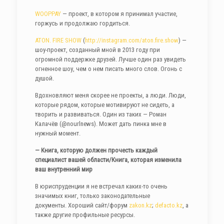
WOOPPAY
— проект, в котором я принимал участие,
горжусь и продолжаю гордиться.
ATON. FIRE SHOW
(
http://instagram.com/aton.fire.show
) —
шоу-проект, созданный мной в 2013 году при
огромной поддержке друзей. Лучше один раз увидеть
огненное шоу, чем о нем писать много слов. Огонь с
душой.
Вдохновляют меня скорее не проекты, а люди. Люди,
которые рядом, которые мотивируют не сидеть, а
творить и развиваться. Один из таких — Роман
Калачёв (@nourlnews). Может дать пинка мне в
нужный момент.
— Книга, которую должен прочесть каждый
специалист вашей области/Книга, которая изменила
ваш внутренний мир
В юриспруденции я не встречал каких-то очень
значимых книг, только законодательные
документы. Хороший сайт/форум
zakon.kz
;
defacto.kz
, а
также другие профильные ресурсы.