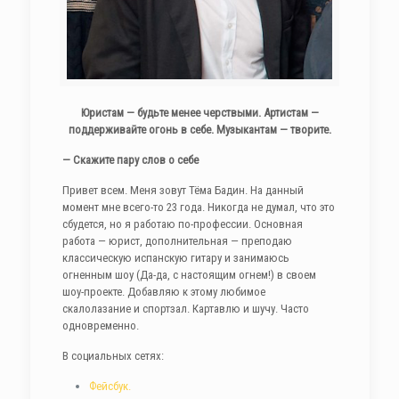
Юристам — будьте менее черствыми. Артистам —
поддерживайте огонь в себе. Музыкантам — творите.
— Скажите пару слов о себе
Привет всем. Меня зовут Тёма Бадин. На данный
момент мне всего-то 23 года. Никогда не думал, что это
сбудется, но я работаю по-профессии. Основная
работа — юрист, дополнительная — преподаю
классическую испанскую гитару и занимаюсь
огненным шоу (Да-да, с настоящим огнем!) в своем
шоу-проекте. Добавляю к этому любимое
скалолазание и спортзал. Картавлю и шучу. Часто
одновременно.
В социальных сетях:
Фейсбук.