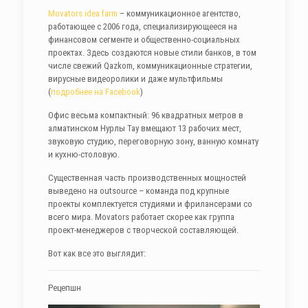
Movators idea farm
– коммуникационное агентство,
работающее с 2006 года, специализирующееся на
финансовом сегменте и общественно-социальных
проектах. Здесь создаются новые стили банков, в том
числе свежий Qazkom, коммуникационные стратегии,
вирусные видеоролики и даже мультфильмы
(
подробнее на Facebook
)
Офис весьма компактный: 96 квадратных метров в
алматинском Нурлы Тау вмещают 13 рабочих мест,
звуковую студию, переговорную зону, ванную комнату
и кухню-столовую.
Существенная часть производственных мощностей
выведено на outsource – команда под крупные
проекты комплектуется студиями и фрилансерами со
всего мира. Movators работает скорее как группа
проект-менеджеров с творческой составляющей.
Вот как все это выглядит:
Рецепшн