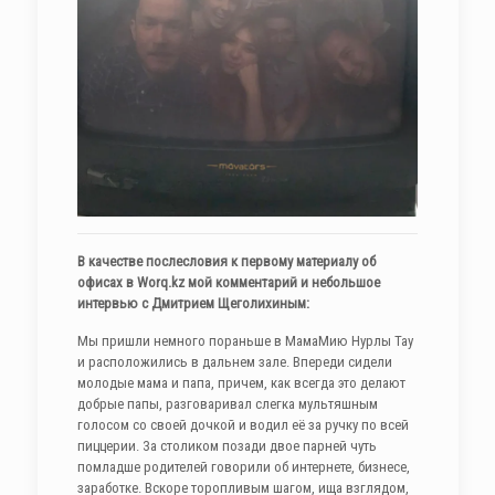
В качестве послесловия к первому материалу об
офисах в Worq.kz мой комментарий и небольшое
интервью с Дмитрием Щеголихиным:
Мы пришли немного пораньше в МамаМию Нурлы Тау
и расположились в дальнем зале. Впереди сидели
молодые мама и папа, причем, как всегда это делают
добрые папы, разговаривал слегка мультяшным
голосом со своей дочкой и водил её за ручку по всей
пиццерии. За столиком позади двое парней чуть
помладше родителей говорили об интернете, бизнесе,
заработке. Вскоре торопливым шагом, ища взглядом,