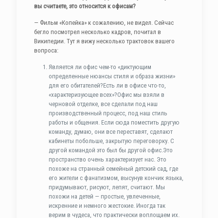
вы считаете, это относится к офисам?
— Фильм «Копейка» к сожалению, не видел. Сейчас
бегло посмотрел несколько кадров, почитал в
Википедии. Тут я вижу несколько трактовок вашего
вопроса:
Является ли офис чем-то «диктующим
определенные нюансы стиля и образа жизни»
для его обитателей?Есть ли в офисе что-то,
«характеризующее всех»?Офис мы взяли в
черновой отделке, все сделали под наш
производственный процесс, под наш стиль
работы и общения. Если сюда поместить другую
команду, думаю, они все переставят, сделают
кабинеты побольше, закрытую переговорку. С
другой командой это был бы другой офис.Это
пространство очень характеризует нас. Это
похоже на странный семейный детский сад, где
его жители с фанатизмом, высунув кончик языка,
придумывают, рисуют, лепят, считают. Мы
похожи на детей — простые, увлеченные,
искренние и немного жестокие. Иногда так
верим в чудеса, что практически воплощаем их.