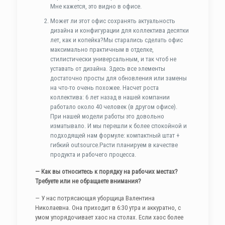
Мне кажется, это видно в офисе.
Может ли этот офис сохранять актуальность
дизайна и конфигурации для коллектива десятки
лет, как и копейка?Мы старались сделать офис
максимально практичным в отделке,
стилистически универсальным, и так чтоб не
уставать от дизайна. Здесь все элементы
достаточно просты для обновления или замены
на что-то очень похожее. Насчет роста
коллектива: 6 лет назад в нашей компании
работало около 40 человек (в другом офисе).
При нашей модели работы это довольно
изматывало. И мы перешли к более спокойной и
подходящей нам формуле: компактный штат +
гибкий outsource.Расти планируем в качестве
продукта и рабочего процесса.
— Как вы относитесь к порядку на рабочих местах?
Требуете или не обращаете внимания?
— У нас потрясающая уборщица Валентина
Николаевна. Она приходит в 6:30 утра и аккуратно, с
умом упорядочивает хаос на столах. Если хаос более