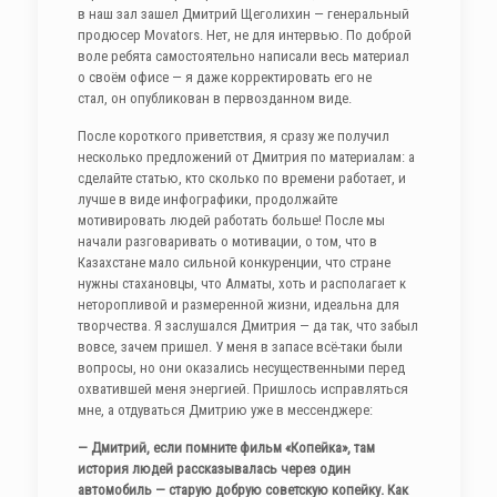
в наш зал зашел Дмитрий Щеголихин — генеральный
продюсер Movators. Нет, не для интервью. По доброй
воле ребята самостоятельно написали весь материал
о своём офисе — я даже корректировать его не
стал, он опубликован в первозданном виде.
После короткого приветствия, я сразу же получил
несколько предложений от Дмитрия по материалам: а
сделайте статью, кто сколько по времени работает, и
лучше в виде инфографики, продолжайте
мотивировать людей работать больше! После мы
начали разговаривать о мотивации, о том, что в
Казахстане мало сильной конкуренции, что стране
нужны стахановцы, что Алматы, хоть и располагает к
неторопливой и размеренной жизни, идеальна для
творчества. Я заслушался Дмитрия — да так, что забыл
вовсе, зачем пришел. У меня в запасе всё-таки были
вопросы, но они оказались несущественными перед
охватившей меня энергией. Пришлось исправляться
мне, а отдуваться Дмитрию уже в мессенджере:
— Дмитрий, если помните фильм «Копейка», там
история людей рассказывалась через один
автомобиль — старую добрую советскую копейку. Как