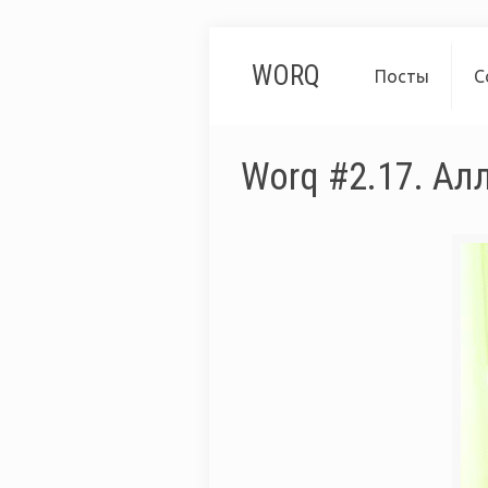
WORQ
Посты
С
Worq #2.17. А