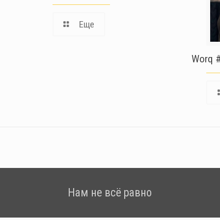
в
Еще
Worq #
Нам не всё равно