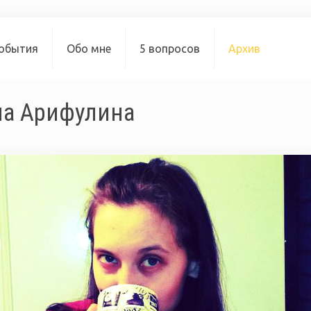
обытия
Обо мне
5 вопросов
Архив
лла Арифулина