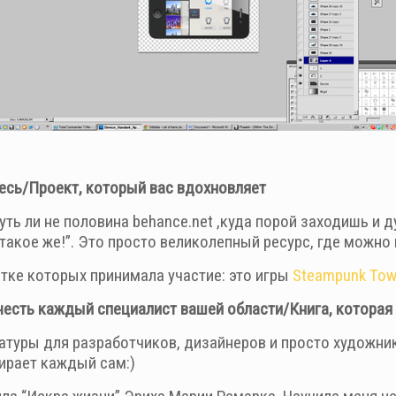
есь/Проект, который вас вдохновляет
уть ли не половина behance.net ,куда порой заходишь и д
 такое же!”. Это просто великолепный ресурс, где можно 
отке которых принимала участие: это игры
Steampunk Tow
честь каждый специалист вашей области/Книга, которая
туры для разработчиков, дизайнеров и просто художнико
ирает каждый сам:)