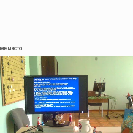
:
чее место