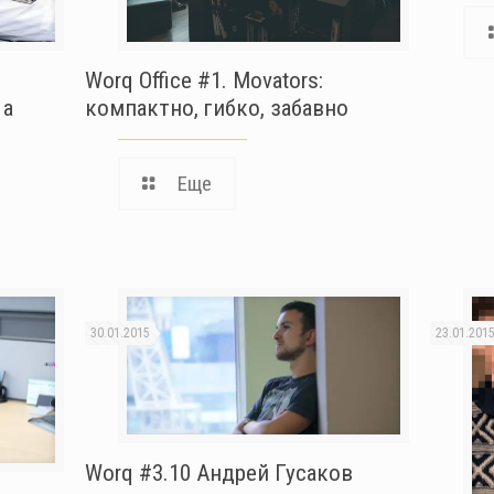
Worq Office #1. Movators:
 а
компактно, гибко, забавно
Еще
30.01.2015
23.01.201
Worq #3.10 Андрей Гусаков