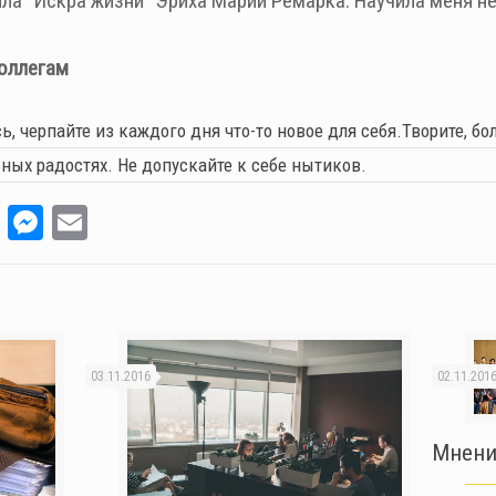
ла “Искра жизни” Эриха Марии Ремарка. Научила меня не
оллегам
, черпайте из каждого дня что-то новое для себя.Творите, б
ных радостях. Не допускайте к себе нытиков.
p
legram
Pocket
Messenger
Email
03.11.2016
02.11.201
Мнения