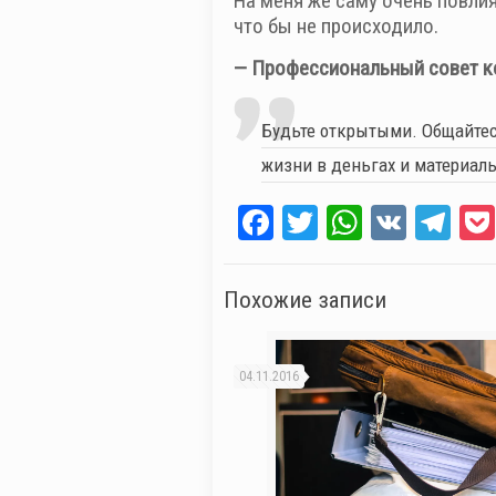
На меня же саму очень повлия
что бы не происходило.
— Профессиональный совет к
Будьте открытыми. Общайтесь
жизни в деньгах и материаль
Facebook
Twitter
WhatsAp
VK
Te
Похожие записи
04.11.2016