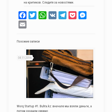
на критиков. Следите за новостями.
Facebook
Twitter
WhatsApp
VK
Telegram
Pocket
Messen
Email
Похожие записи
04.11.2016
Worq Startup #1. Buhta.kz: вначале мы взяли деньги, а
потом создали сервис