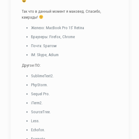
Так что в данный момент я маковед. Спасибо,
камрады!
Железо: MacBook Pro 15’ Retina
Браузеры: Firefox, Chrome
Почта: Sparrow
IM: Skype, Adium
Другое ПО:
SublimeText2.
PhpStorm.
Sequel Pro.
iTerm2.
SourceTree.
Less.
Echofon.
Evernote.