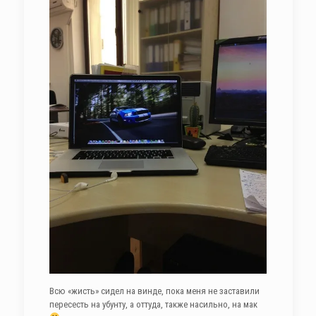
Всю «жисть» сидел на винде, пока меня не заставили
пересесть на убунту, а оттуда, также насильно, на мак