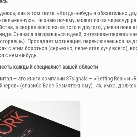
есь
адеюсь, как в том твите: «Когда-нибудь я обязательно до
ю пельменную». Не знаю почему, может из-за чересчур р
ства, а скорее всего из-за того и другого, у меня пока 
виде. Сначала загораешься идеей, энтузиазм переполняе
и сгораешь). Пропадает мотивация, переключаешься на д
ак с этим бороться (серьезно, перечитал кучу всего), в
я с кем-нибудь.
честь каждый специалист вашей области
итал — это книги компании 37signals — «Getting Real» и 
йнеров» (спасибо Васе Безмятежному). Их, имхо, должен