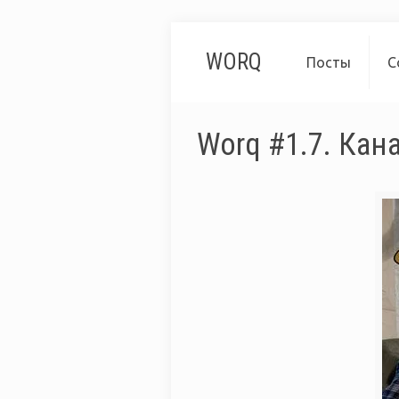
WORQ
Посты
С
Worq #1.7. Кан