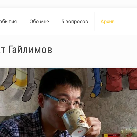
обытия
Обо мне
5 вопросов
Архив
ат Гайлимов