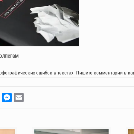
оллегам
рфографических ошибок в текстах. Пишите комментарии в коде
p
legram
Pocket
Messenger
Email