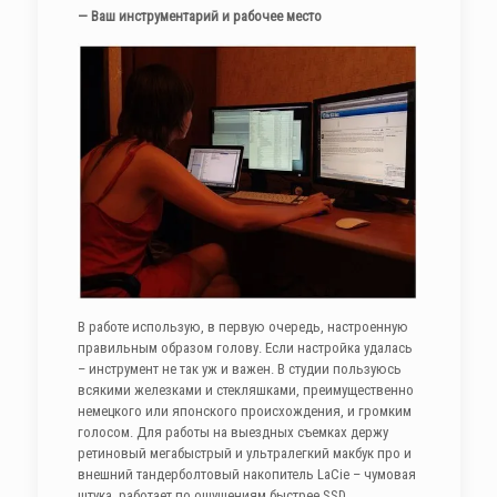
— Ваш инструментарий и рабочее место
В работе использую, в первую очередь, настроенную
правильным образом голову. Если настройка удалась
– инструмент не так уж и важен. В студии пользуюсь
всякими железками и стекляшками, преимущественно
немецкого или японского происхождения, и громким
голосом. Для работы на выездных съемках держу
ретиновый мегабыстрый и ультралегкий макбук про и
внешний тандерболтовый накопитель LaCie – чумовая
штука, работает по ощущениям быстрее SSD.