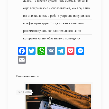
доход, но также и сужает поле возможностей. И
еще: всегда важно интересоваться, как всё, с чем
вы сталкиваетесь в работе, устроено изнутри, как
все функционирует. Тогда можно в фоновом
режиме получать дополнительные знания,
которые в жизни обязательно пригодятся.
Facebook
Twitter
WhatsApp
VK
Telegram
Pocket
Messen
Email
Похожие записи
04.11.2016