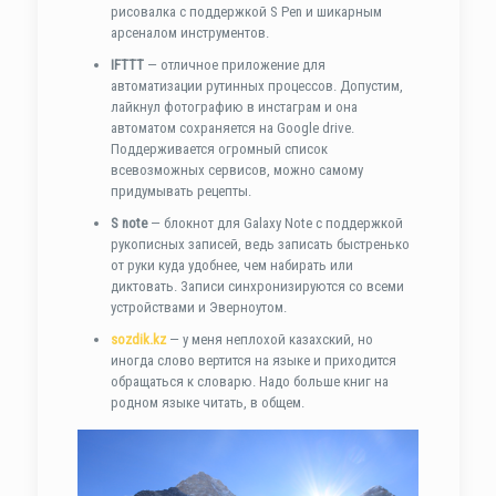
рисовалка с поддержкой S Pen и шикарным
арсеналом инструментов.
IFTTT
— отличное приложение для
автоматизации рутинных процессов. Допустим,
лайкнул фотографию в инстаграм и она
автоматом сохраняется на Google drive.
Поддерживается огромный список
всевозможных сервисов, можно самому
придумывать рецепты.
S note
— блокнот для Galaxy Note с поддержкой
рукописных записей, ведь записать быстренько
от руки куда удобнее, чем набирать или
диктовать. Записи синхронизируются со всеми
устройствами и Эверноутом.
sozdik.kz
— у меня неплохой казахский, но
иногда слово вертится на языке и приходится
обращаться к словарю. Надо больше книг на
родном языке читать, в общем.