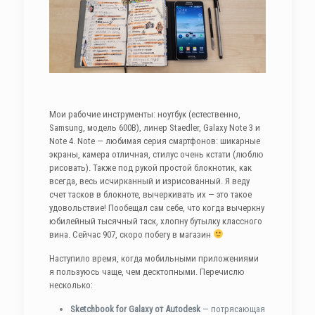
Мои рабочие инструменты: ноутбук (естественно,
Samsung, модель 600B), линер Staedler, Galaxy Note 3 и
Note 4. Note — любимая серия смартфонов: шикарные
экраны, камера отличная, стилус очень кстати (люблю
рисовать). Также под рукой простой блокнотик, как
всегда, весь исчирканный и изрисованный. Я веду
счет тасков в блокноте, вычеркивать их — это такое
удовольствие! Пообещал сам себе, что когда вычеркну
юбилейный тысячный таск, хлопну бутылку классного
вина. Сейчас 907, скоро побегу в магазин
Наступило время, когда мобильными приложениями
я пользуюсь чаще, чем десктопными. Перечислю
несколько:
Sketchbook for Galaxy от Autodesk
— потрясающая