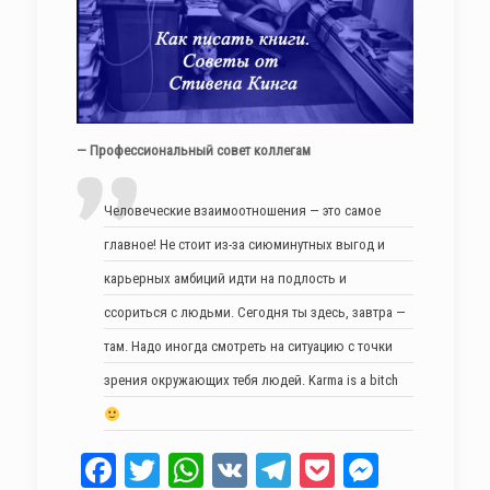
— Профессиональный совет коллегам
Человеческие взаимоотношения — это самое
главное! Не стоит из-за сиюминутных выгод и
карьерных амбиций идти на подлость и
ссориться с людьми. Сегодня ты здесь, завтра —
там. Надо иногда смотреть на ситуацию с точки
зрения окружающих тебя людей. Karma is a bitch
Facebook
Twitter
WhatsApp
VK
Telegram
Pocket
Messen