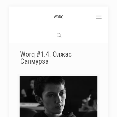
WORQ
Worq #1.4. Олжас
Салмурза