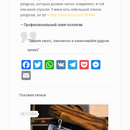
ресурсах, которые должен читать специалист, в той
или иной отрасли. У меня есть небольшой список
ресурсов, он тут —
http://yvision.kz/post/333643
— Профессиональный совет коллегам
“Пишите сжато, лаконично и заканчивайте ударом
кулака”.
Facebook
Twitter
WhatsApp
VK
Telegram
Pocket
Messen
Email
Похожие записи
04.11.2016