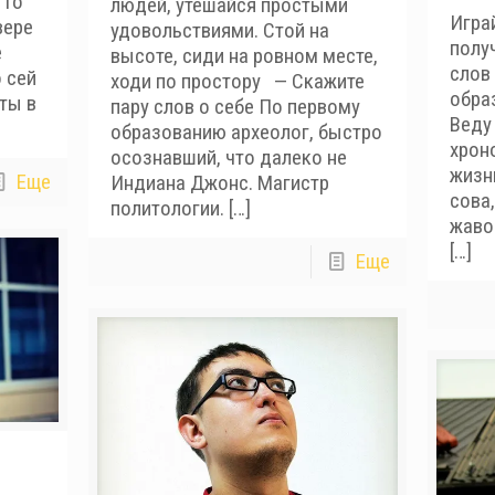
 то
людей, утешайся простыми
Играй
вере
удовольствиями. Стой на
полу
е
высоте, сиди на ровном месте,
слов 
 сей
ходи по простору — Скажите
образ
ты в
пару слов о себе По первому
Веду
образованию археолог, быстро
хрон
осознавший, что далеко не
жизн
Еще
Индиана Джонс. Магистр
сова
политологии.
[…]
жаво
[…]
Еще