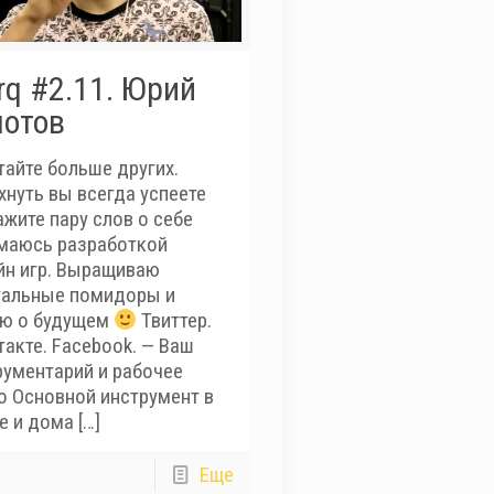
q #2.11. Юрий
лотов
тайте больше других.
хнуть вы всегда успеете
ажите пару слов о себе
маюсь разработкой
йн игр. Выращиваю
уальные помидоры и
ю о будущем
Твиттер.
такте. Facebook. — Ваш
рументарий и рабочее
о Основной инструмент в
е и дома
[…]
Еще