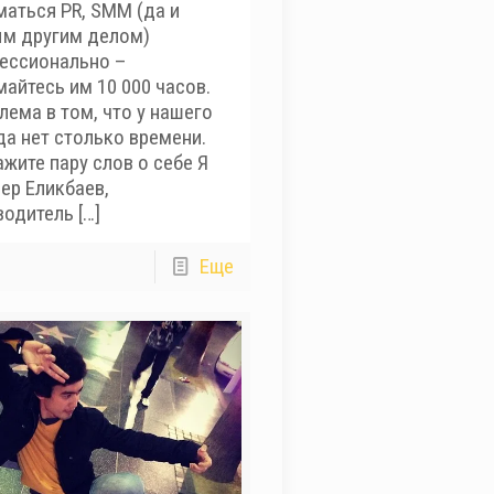
маться PR, SMM (да и
м другим делом)
ессионально –
майтесь им 10 000 часов.
лема в том, что у нашего
да нет столько времени.
жите пару слов о себе Я
ер Еликбаев,
водитель
[…]
Еще