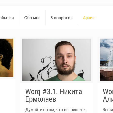
обытия
Обо мне
5 вопросов
Архив
Worq #3.1. Никита
Wor
Ермолаев
Ал
Думайте о том, что вы пишете.
Вычит