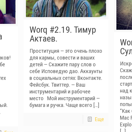
Worq #2.19. Тимур
а
Актаев.
Wor
Су
Проституция — это очень плохо
иков!
для кармы, совести и ваших
Искр
бе
детей — Скажите пару слов о
Скажи
себе Исповедую дао. Аккаунты
посл
тех
в социальных сетях: Вконтакте.
стар
Фейсбук. Твиттер. — Ваш
над 
инструментарий и рабочее
назы
место Мой инструментарий —
попы
ый.
бумага и ручка. Чаще всего
[…]
“Как
,
Mac 
Еще
Explo
[…]