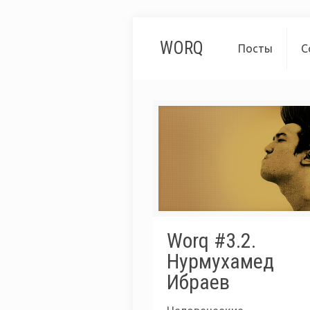
WORQ
Посты
С
Worq #3.2.
Нурмухамед
Ибраев