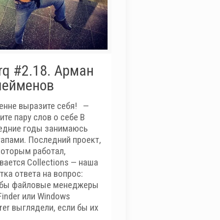
q #2.18. Арман
лейменов
енне выразите себя! —
те пару слов о себе В
едние годы занимаюсь
тапами. Последний проект,
которым работал,
вается Collections — наша
тка ответа на вопрос:
 бы файловые менеджеры
Finder или Windows
rer выглядели, если бы их