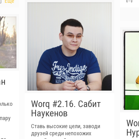
Еще
ан
Worq #2.16. Сабит
олько
Наукенов
пару
Wor
Ставь высокие цели, заводи
Ну
друзей среди непохожих