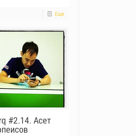
Еще
q #2.14. Асет
рпеисов