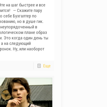
те на шаг быстрее и все
чится! — Скажите пару
о себе Бухгалтер по
ованию, но в душе гик.
 неупорядоченный в
ологическом плане образ
и. Это когда один день ты
, а на следующий
ронок. Ну, или наоборот
Еще