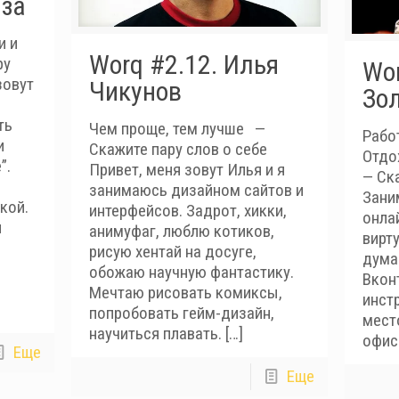
за
и и
Worq #2.12. Илья
ру
Wor
зовут
Чикунов
Зо
ть
Чем проще, тем лучше —
Рабо
и
Скажите пару слов о себе
Отдо
”.
Привет, меня зовут Илья и я
— Ск
занимаюсь дизайном сайтов и
Зани
кой.
интерфейсов. Задрот, хикки,
онла
и
анимуфаг, люблю котиков,
вирт
рисую хентай на досуге,
дума
обожаю научную фантастику.
Вкон
Мечтаю рисовать комиксы,
инст
попробовать гейм-дизайн,
мест
научиться плавать.
[…]
офис
Еще
Еще