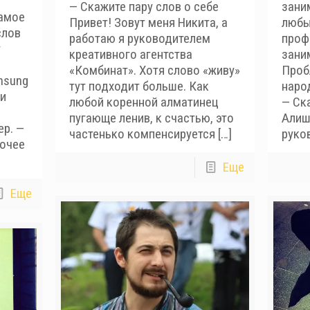
— Скажите пару слов о себе
зани
амое
Привет! Зовут меня Никита, а
любы
слов
работаю я руководителем
проф
т
креативного агентства
зани
«Комбинат». Хотя слово «живу»
Проб
msung
тут подходит больше. Как
наро
ои
любой коренной алматинец
— Ска
пугающе ленив, к счастью, это
Алиш
ер. —
частенько компенсируется
[…]
руко
бочее
Еще
Еще