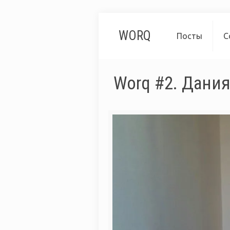
WORQ
Посты
С
Worq #2. Дани