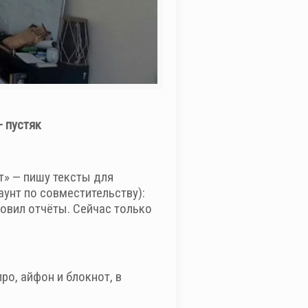
— пустяк
т» — пишу тексты для
унт по совместительству):
товил отчёты. Сейчас только
ро, айфон и блокнот, в