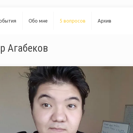
обытия
Обо мне
5 вопросов
Архив
яр Агабеков