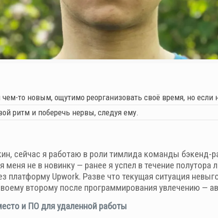
чем-то новым, ощутимо реорганизовать своё время, но если н
ой ритм и поберечь нервы, следуя ему.
кин, сейчас я работаю в роли тимлида команды бэкенд-
ля меня не в новинку — ранее я успел в течение полутора
з платформу Upwork. Разве что текущая ситуация невыго
своему второму после программирования увлечению — а
есто и ПО для удаленной работы