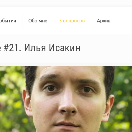
обытия
Обо мне
5 вопросов
Архив
 #21. Илья Исакин