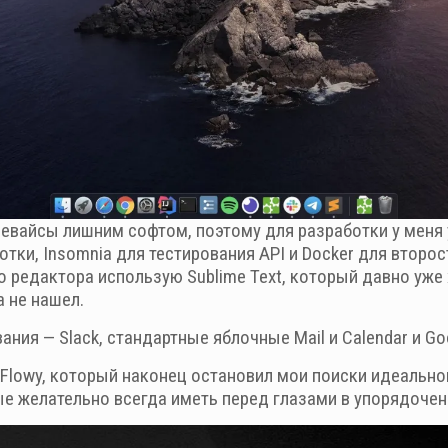
евайсы лишним софтом, поэтому для разработки у меня у
отки, Insomnia для тестирования API и Docker для второ
о редактора использую Sublime Text, который давно уже 
 не нашел.
ния — Slack, стандартные яблочные Mail и Calendar и Go
lowy, который наконец остановил мои поиски идеального
ые желательно всегда иметь перед глазами в упорядочен