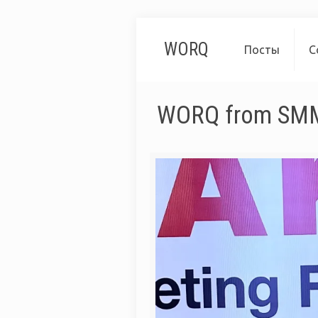
WORQ
Посты
С
WORQ from SMM