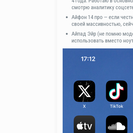
4 года. Работаю в основн
смотрю аналитику соцсет
Айфон 14 про — если чест
своей массивностью, сейч
Айпад Эйр (не помню моде
использовать вместо ноут