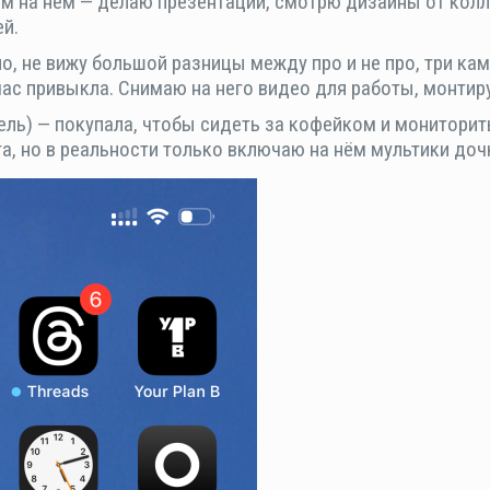
ом на нём — делаю презентации, смотрю дизайны от колл
ей.
но, не вижу большой разницы между про и не про, три к
ас привыкла. Снимаю на него видео для работы, монтир
ль) — покупала, чтобы сидеть за кофейком и мониторить
а, но в реальности только включаю на нём мультики доч