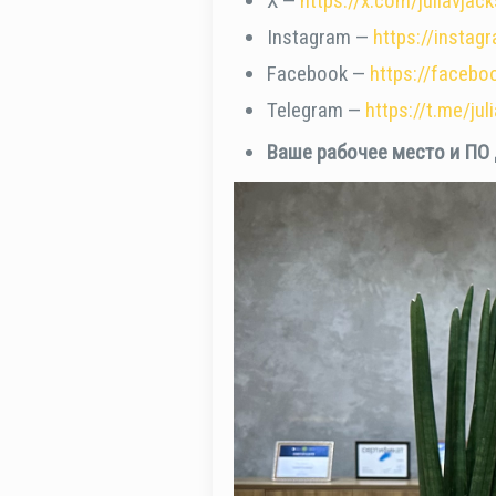
Х —
https://x.com/juliavjac
Instagram —
https://instag
Facebook —
https://facebo
Telegram —
https://t.me/jul
Ваше рабочее место и ПО