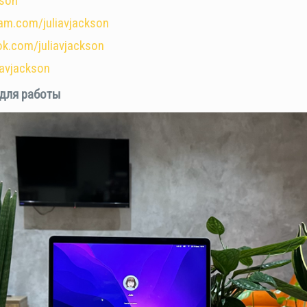
kson
ram.com/juliavjackson
ok.com/juliavjackson
iavjackson
 для работы