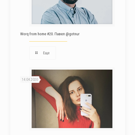
Worq from home #20. Павел @gotnur
Еще
14.04.2020