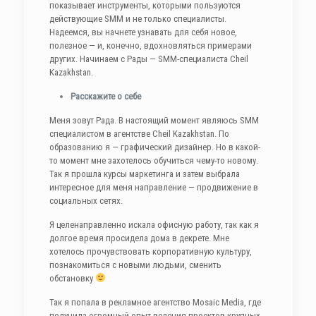
показывает инструменты, которыми пользуются
действующие SMM и не только специалисты.
Надеемся, вы начнете узнавать для себя новое,
полезное — и, конечно, вдохновляться примерами
других. Начинаем с Рады — SMM-специалиста Cheil
Kazakhstan.
Расскажите о себе
Меня зовут Рада. В настоящий момент являюсь SMM
специалистом в агентстве Cheil Kazakhstan. По
образованию я — графический дизайнер. Но в какой-
то момент мне захотелось обучиться чему-то новому.
Так я прошла курсы маркетинга и затем выбрала
интересное для меня направление — продвижение в
социальных сетях.
Я целенаправленно искала офисную работу, так как я
долгое время просидела дома в декрете. Мне
хотелось прочувствовать корпоративную культуру,
познакомиться с новыми людьми, сменить
обстановку
Так я попала в рекламное агентство Mosaic Media, где
получила огромный опыт ведения проектов крупных