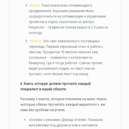
altel.kz
. Тоже поисковая оптимизация и
продвижение. Хорошим решением было
сосредоточиться на оптимизации и управлении
проектом и отдать ссылочное на аутсорс.
Результат – трафик из поиска вырос в 2,5 раза за
полгода.
1dom.kz
. Это сайт алматинского поставщика
черепицы. Первый серьезный опыт в работе с
текстом. Процентов 70 текстов написал сам,
остальные — совместно с коллегами по
Юникрону, где я тогда работал. Сейчас проект
ведет российская студия, но текст они не
трогают, хотя писали текст год назад.
4. Книга, которую должен прочесть каждый
специалист в вашей области:
Расскажу о книгах, которые повлияли на меня. Книги,
«которые обязан прочитать каждый маркетолог», вы
сами без проблем нагуглите.
«Огилви о рекламе» Дэвида Огилви. Показала
мне рекламу под другим углом и заставила