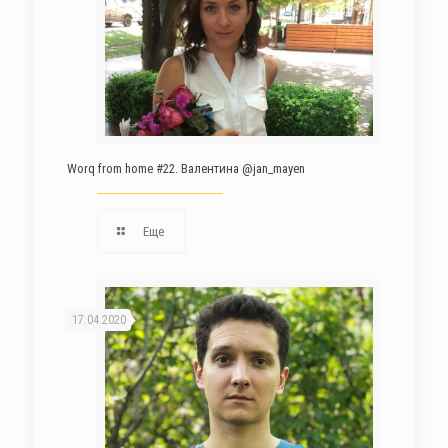
Worq from home #22. Валентина @jan_mayen
Еще
17.04.2020