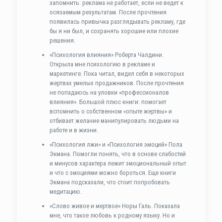
запомнить: реклама не работает, если не ведет к
осязаемым результатам. После прочтения
появилась привычка разглядывать рекламу, где
бы я ни был, и сохранять хорошие или плохие
решения.
«Психология влияния» Роберта Чалдини.
Открыла мне психологию в рекламе и
маркетинге. Пока читал, видел себя в некоторых
жертвах умелых продажников. После прочтения
не попадаюсь на уловки «профессионалов
влияния». Большой плюс книги: помогает
вспомнить о собственном «опыте жертвы» и
отбивает желание манипулировать людьми на
работе и в жизни.
«Психология лжи» и «Психология эмоций» Пола
Экмана. Помогли понять, что в основе слабостей
и минусов характера лежит эмоциональный опыт
и что с эмоциями можно бороться. Еще книги
Экмана подсказали, что стоит попробовать
медитацию.
«Слово живое и мертвое» Норы Галь. Показала
мне, что такое любовь к родному языку. Но и