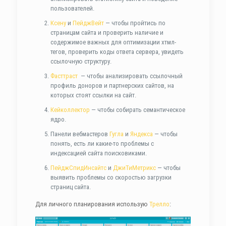
пользователей.
Ксену
и
ПейджВейт
— чтобы пройтись по
страницам сайта и проверить наличие и
содержимое важных для оптимизации хтмл-
тегов, проверить коды ответа сервера, увидеть
ссылочную структуру.
Фасттраст
— чтобы анализировать ссылочный
профиль доноров и партнерских сайтов, на
которых стоят ссылки на сайт.
Кейколлектор
— чтобы собирать семантическое
ядро.
Панели вебмастеров
Гугла
и
Яндекса
— чтобы
понять, есть ли какие-то проблемы с
индексацией сайта поисковиками.
ПейджСпидИнсайтc
и
ДжиТиМетрикс
— чтобы
выявить проблемы со скоростью загрузки
страниц сайта.
Для личного планирования использую
Трелло
: