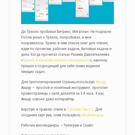
До Трелло пробовал Битрикс, Мегаплан. Не подошли.
Потом узнал о Трелло, попробовал, и мне
понравилось. Храню в нем список книг для чтения,
идеи по проектам, рабочие задачи, бытовые задачи и
дела. Когда прочитал статью Рахима Давлеткалиева
«
Трелло в качестве личного инструмента
», наконец
пришел к подходящей для себя схеме ведения
текущих задач.
Для прототипирования страниц использую
Акшур
.
Акшур — простой и понятный инструмент: прототип
промостраницы с нуля делается за 3-4 часа. У нас
Акшур освоил даже копирайтер.
Верстаю и правлю стили в
Сублайм Текст 2
. Для
создания карт ума, схем пользуюсь
ИксМайндом
.
Рабочие мессенджеры — Телеграм и Скайп.