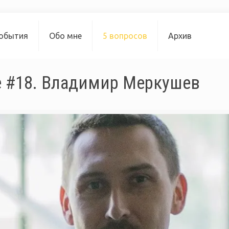
обытия
Обо мне
5 вопросов
Архив
e #18. Владимир Меркушев