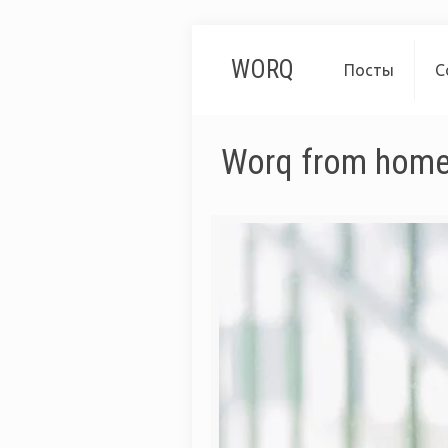
WORQ
Посты
С
Worq from hom