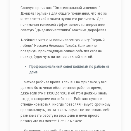
Советую прочитать “Эмоциональный интеллект”
Дэниэла Гоулмана для общего понимания, что это за
интеллект такой и зачем нужно его развивать. Для
понимания тонкостей эффективного планирования
советую “Джедайские техники” Максима Дорофеева.
А сейчас я читаю многим известную книгу “Черный
лебедь” Нассима Николаса Талеба. Если хотите
повернуть происходящие сейчас события себе на
пользу, будет чуть ли не настольной книгой.
Профессиональный совет коллегам по работе из
дома
— Четкое рабочее время. Если вы на фрилансе, у вас
должно быть четко обозначенное рабочее время,
даже если это с 13:00 до 9:00, и об этом должны знать
люди, с которыми вы работаете. Работать нужно в
отведенное время, иногда позволяя чему-то срочному
проскользнуть, но ни в коем случае не позволять себе
размазывать работу на весь день и ночь просто
потому что вы можете. Нет, не можете.
— Отчетность для себя. Ведите учет затрачиваемого