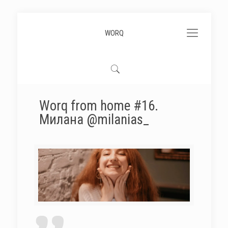
WORQ
Worq from home #16.
Милана @milanias_