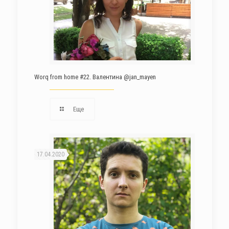
Worq from home #22. Валентина @jan_mayen
Еще
17.04.2020