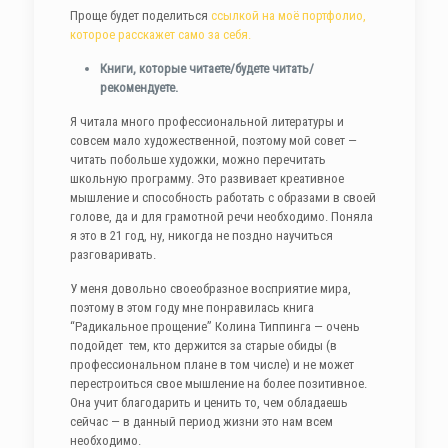
Проще будет поделиться
ссылкой на моё портфолио,
которое расскажет само за себя.
Книги, которые читаете/будете читать/
рекомендуете.
Я читала много профессиональной литературы и
совсем мало художественной, поэтому мой совет —
читать побольше художки, можно перечитать
школьную программу. Это развивает креативное
мышление и способность работать с образами в своей
голове, да и для грамотной речи необходимо. Поняла
я это в 21 год, ну, никогда не поздно научиться
разговаривать.
У меня довольно своеобразное восприятие мира,
поэтому в этом году мне понравилась книга
“Радикальное прощение” Колина Типпинга — очень
подойдет тем, кто держится за старые обиды (в
профессиональном плане в том числе) и не может
перестроиться свое мышление на более позитивное.
Она учит благодарить и ценить то, чем обладаешь
сейчас — в данный период жизни это нам всем
необходимо.