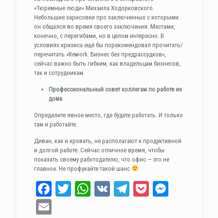
«Тюремные люди» Михаила Ходорковского.
Небольшие зарисовки про заключенных с которыми
он общался во время своего заключения. Местами,
конечно, с перегибами, но в целом интересно. В
условиях кризиса ещё бы порекомендовал прочитать/
перечитать «Rework. Бизнес без предрассудков»,
сейчас важно быть гибким, как владельцам бизнесов,
так и сотрудникам.
Профессиональный совет коллегам по работе из
дома
Определите явное место, где будете работать. И только
там и работайте.
Диван, как и кровать, не располагают к продуктивной
и долгой работе. Сейчас отличное время, чтобы
показать своему работодателю, что офис — это не
главное. Не профукайте такой шанс
Facebook
Twitter
WhatsApp
VK
Telegram
Pocket
Messen
Email