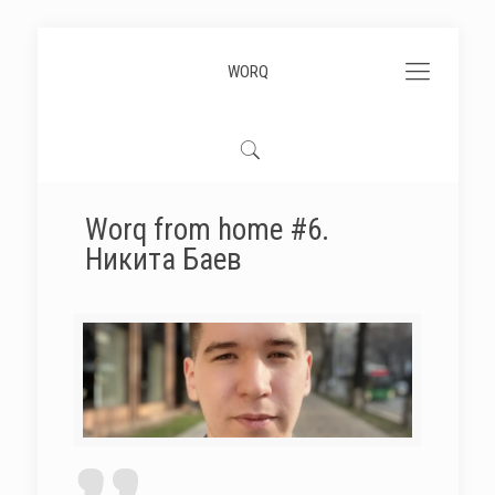
WORQ
Worq from home #6.
Никита Баев