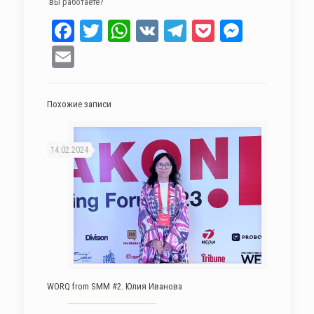
вы работаете?
Facebook
Twitter
WhatsApp
VK
Telegram
Pocket
Messen
Email
Похожие записи
14.02.2024
WORQ from SMM #2. Юлия Иванова