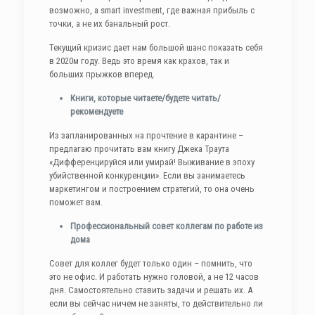
возможно, а smart investment, где важная прибыль с
точки, а не их банальный рост.
Текущий кризис дает нам большой шанс показать себя
в 2020м году. Ведь это время как крахов, так и
больших прыжков вперед.
Книги, которые читаете/будете читать/
рекомендуете
Из запланированных на прочтение в карантине –
предлагаю прочитать вам книгу Джека Траута
«Дифференцируйся или умирай! Выживание в эпоху
убийственной конкуренции». Если вы занимаетесь
маркетингом и построением стратегий, то она очень
поможет вам.
Профессиональный совет коллегам по работе из
дома
Совет для коллег будет только один – помнить, что
это не офис. И работать нужно головой, а не 12 часов
дня. Самостоятельно ставить задачи и решать их. А
если вы сейчас ничем не заняты, то действительно ли